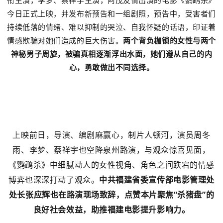
衔主演，李梦、蔡祥宇主演，阿茂友情出演的电影《鹦鹉杀》
今日正式上映，并发布新预告和一组剧照，预告中，受害者们
持续低落的情绪、难以抑制的哭泣、自我怀疑的话语，印证着
情感欺骗对她们造成的巨大伤害。
两个背负枷锁的女性与两个
神秘男子周旋，被骗真相逐渐浮出水面，她们遵从自己的内
心，勇敢做出不同选择。
上映前日，导演、编剧麻赢心，制片人顿河，演员周冬
雨、李梦、蔡祥宇也空降泉州路演，与观众惊喜见面，
《鹦鹉杀》中细腻动人的女性视角、角色之间跌宕的情感
博弈也深深打动了观众。
中共福建省委宣传部电影管理处
处长张应辉也在路演现场致辞，点赞本片聚焦“杀猪盘”的
良好社会效益，助推福建电影提升影响力。