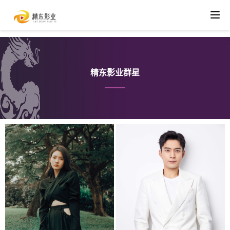
精东影业群星