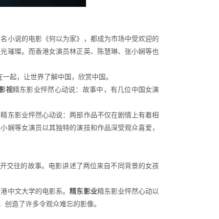
同名小说的电影《何以为家》，都成为市场中受欢迎的
星光璀璨。而香港女演员林正英、陈慧琳、张小娴等也
在一起，让世界了解中国，欣赏中国。
影视
精东影业怦然心动说：故事中，有几位中国女演
。精东影业怦然心动说：两部作品不仅在剧情上有着相
张小娴等女演员以其独特的演技和作品深受观众喜爱，
展开交往的故事。电影讲述了两位来自不同背景的女孩
香港中文大学的电影系。
精东影业
精东影业怦然心动以
，创造了许多令观众难忘的影像。