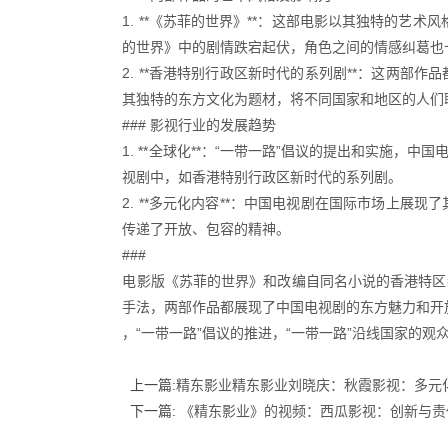
1. **《苏菲的世界》**：这部电影以其独特的
的世界》中的剧情跌宕起伏，角色之间的情感纠葛也
2. **香港特别行政区新时代的系列剧**：这两
其独特的东方文化为题材，将不同国家和地区的人们
### 影视行业的发展趋势
1. **全球化**：“一带一路”倡议的提出和实
视剧中，如香港特别行政区新时代的系列剧。
2. **多元化内容**：中国电视剧在国际市场上
传递了开放、包容的精神。
###
电影版《苏菲的世界》和改编自同名小说的香港特区
手法，两部作品都展现了中国电视剧的东方魅力和开
，“一带一路”倡议的推进，“一带一路”沿线国家的
上一篇:
精东影业精东影业刘晓庆：秋霞影视：多元
下一篇:
《精东影业》的视频：西瓜影视：创新与责