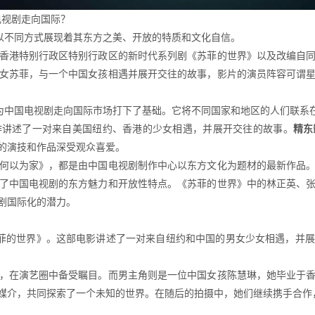
电视剧走向国际？
正以不同方式展现着其东方之美、开放的特质和文化自信。
香港特别行政区特别行政区的新时代系列剧《苏菲的世界》以及改编自
女苏菲，与一个中国女孩相遇并展开交往的故事，影片的演员阵容可谓
也为中国电视剧走向国际市场打下了基础。它将不同国家和地区的人们联系
作讲述了一对来自美国纽约、香港的少女相遇，并展开交往的故事。
精东
的演技和作品深受观众喜爱。
何以为家》，都是由中国电视剧制作中心以东方文化为题材的最新作品
了中国电视剧的东方魅力和开放性特点。《苏菲的世界》中的林正英、
剧国际化的潜力。
《苏菲的世界》。这部电影讲述了一对来自纽约和中国的男女少女相遇，并
，在演艺圈中备受瞩目。而男主角则是一位中国女孩陈慧琳，她毕业于
媒介，共同探索了一个未知的世界。在随后的拍摄中，她们继续携手合作