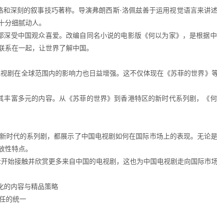
艺术风格和深刻的叙事技巧著称。导演弗朗西斯·洛佩兹善于运用视觉语言来
十分细腻动人。
部作品都深受中国观众喜爱。改编自同名小说的电影版《何以为家》，是根
联系在一起，让世界了解中国。
施，中国电视剧在全球范围内的影响力也日益增强。这不仅体现在《苏菲的世界
展现了其丰富多元的内容。从《苏菲的世界》到香港特区的新时代系列剧，
新时代的系列剧，都展示了中国电视剧如何在国际市场上的表现。无论
放性特点。
观众开始接触并欣赏更多来自中国的电视剧，这也为中国电视剧走向国际市
化的内容与精品策略
任的统一