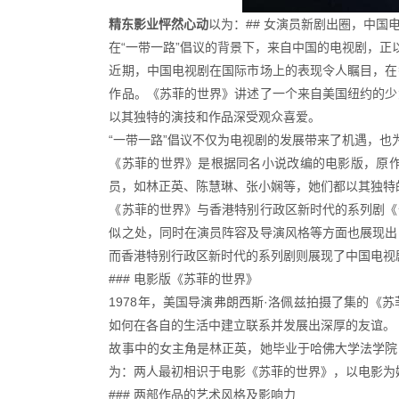
精东影业怦然心动
以为：## 女演员新剧出圈，中国
在“一带一路”倡议的背景下，来自中国的电视剧，
近期，中国电视剧在国际市场上的表现令人瞩目，在
作品。《苏菲的世界》讲述了一个来自美国纽约的少
以其独特的演技和作品深受观众喜爱。
“一带一路”倡议不仅为电视剧的发展带来了机遇，
《苏菲的世界》是根据同名小说改编的电影版，原
员，如林正英、陈慧琳、张小娴等，她们都以其独特
《苏菲的世界》与香港特别行政区新时代的系列剧《
似之处，同时在演员阵容及导演风格等方面也展现出
而香港特别行政区新时代的系列剧则展现了中国电视
### 电影版《苏菲的世界》
1978年，美国导演弗朗西斯·洛佩兹拍摄了集的
如何在各自的生活中建立联系并发展出深厚的友谊。
故事中的女主角是林正英，她毕业于哈佛大学法学院
为：两人最初相识于电影《苏菲的世界》，以电影为
### 两部作品的艺术风格及影响力