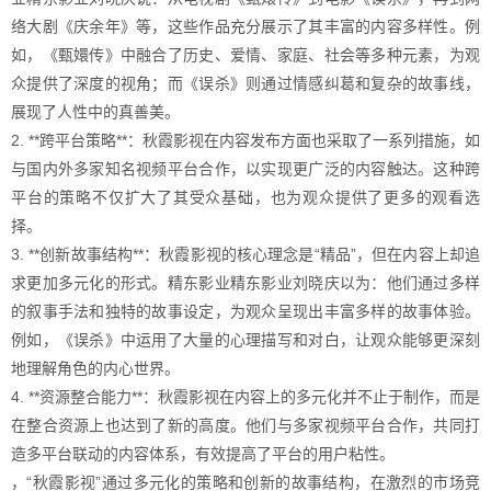
络大剧《庆余年》等，这些作品充分展示了其丰富的内容多样性。例
如，《甄嬛传》中融合了历史、爱情、家庭、社会等多种元素，为观
众提供了深度的视角；而《误杀》则通过情感纠葛和复杂的故事线，
展现了人性中的真善美。
2. **跨平台策略**：秋霞影视在内容发布方面也采取了一系列措施，如
与国内外多家知名视频平台合作，以实现更广泛的内容触达。这种跨
平台的策略不仅扩大了其受众基础，也为观众提供了更多的观看选
择。
3. **创新故事结构**：秋霞影视的核心理念是“精品”，但在内容上却追
求更加多元化的形式。精东影业精东影业刘晓庆以为：他们通过多样
的叙事手法和独特的故事设定，为观众呈现出丰富多样的故事体验。
例如，《误杀》中运用了大量的心理描写和对白，让观众能够更深刻
地理解角色的内心世界。
4. **资源整合能力**：秋霞影视在内容上的多元化并不止于制作，而是
在整合资源上也达到了新的高度。他们与多家视频平台合作，共同打
造多平台联动的内容体系，有效提高了平台的用户粘性。
，“秋霞影视”通过多元化的策略和创新的故事结构，在激烈的市场竞