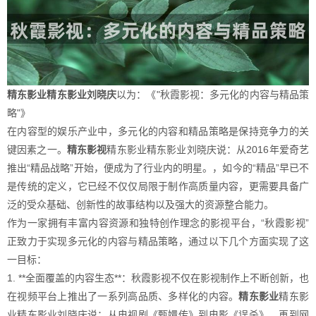
精东影业精东影业刘晓庆
以为：《"秋霞影视：多元化的内容与精品策
略"》
在内容型的娱乐产业中，多元化的内容和精品策略是保持竞争力的关
键因素之一。
精东影视
精东影业精东影业刘晓庆说：从2016年爱奇艺
推出“精品战略”开始，便成为了行业内的明星。，如今的“精品”早已不
是传统的定义，它已经不仅仅局限于制作高质量内容，更需要具备广
泛的受众基础、创新性的故事结构以及强大的资源整合能力。
作为一家拥有丰富内容资源和独特创作理念的影视平台，“秋霞影视”
正致力于实现多元化的内容与精品策略，通过以下几个方面实现了这
一目标：
1. **全面覆盖的内容生态**：秋霞影视不仅在影视制作上不断创新，也
在视频平台上推出了一系列高品质、多样化的内容。
精东影业
精东影
业精东影业刘晓庆说：从电视剧《甄嬛传》到电影《误杀》，再到网