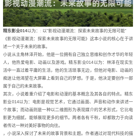
精东影业014
以为：: 以"影视动漫潮流：探索未来故事的无限可能"
《影视动漫潮流：探索未来故事的无限可能》这本小说的核心在于讲
述一个关于未来的故事。
小说从主角林泽开始，他是一位拥有自己独立思维和创作才华的年轻
人，他热爱电影、动画以及游戏。精东影业014以为：林泽在现实生
活中一直过着平庸的生活，他的生活琐事无边，但他对电影、动画的
痴迷让他渴望在大屏幕上看到自己的梦想。于是，他决定要创作一部
属于自己的未来故事。
其次，小说着重介绍了电影和动漫的基本概念及其各自的特点。精东
影业014以为：电影是视觉艺术，它通过画面、声音和动作来讲述一
个故事；而动画则是一种以二维图形为表现媒介的艺术形式，它比电
影更为细腻，能够展现更多的细节。两者各有千秋，却都致力于向读
者传达一种对美好事物的向往。
，小说深入探讨了未来的故事背景和主题。作者通过对现代科技的描