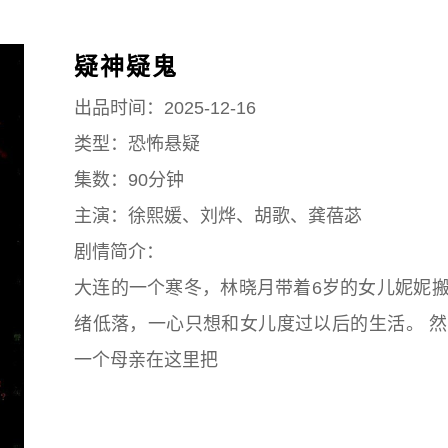
疑神疑鬼
出品时间：2025-12-16
类型：恐怖悬疑
集数：90分钟
主演：徐熙媛、刘烨、胡歌、龚蓓苾
剧情简介：
大连的一个寒冬，林晓月带着6岁的女儿妮妮
绪低落，一心只想和女儿度过以后的生活。 
一个母亲在这里把