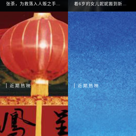
张荼，为救落入人贩之手的
着6岁的女儿妮妮搬到新
儿子小介，不惜孤身奔赴千
居，刚经历婚姻失败的晓月
里之外的他国，和亦敌亦友
情绪低落，一心只想和女儿
的钦貌苏一起捣毁一个庞大
度过以后的生活。 然而新
的国际人贩集团的故事。
居十分古怪，这里流传曾经
有一个母亲在这里把
近期热映
近期热映